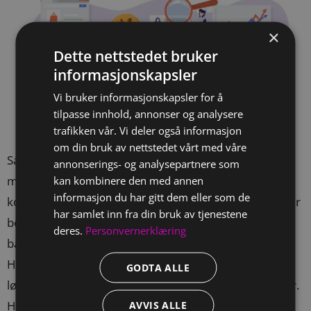
×
Dette nettstedet bruker
informasjonskapsler
Vi bruker informasjonskapsler for å
tilpasse innhold, annonser og analysere
trafikken vår. Vi deler også informasjon
om din bruk av nettstedet vårt med våre
Samtykker er viktig for å drive målrettet og effektiv
annonserings- og analysepartnere som
markedsføring. Nå har Google Consent Mode v2
kan kombinere den med annen
informasjon du har gitt dem eller som de
kommet, den oppdaterte løsningen fra Google som lar
har samlet inn fra din bruk av tjenestene
bedrifter justere funksjonaliteten til Google-tagger
deres.
Personvernerklæring
basert på brukersamtykke for annonser og analytics.
Her kan du lese hvorfor du sammen med den nye
GODTA ALLE
løsningen trenger å sette opp godkjent cookie-banner.
Hvordan fungerer […]
AVVIS ALLE