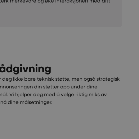
sterk merkevare og øke interaksjonen med ditt
rådgivning
r deg ikke bare teknisk støtte, men også strategisk
 annonseringen din støtter opp under dine
l. Vi hjelper deg med å velge riktig miks av
å nå dine målsetninger.