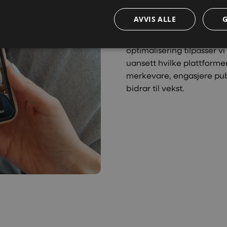
menneskene med relevant
AVVIS ALLE
dere med å utvikle målre
men som også leder til k
optimalisering tilpasser v
uansett hvilke plattforme
merkevare, engasjere pub
bidrar til vekst.