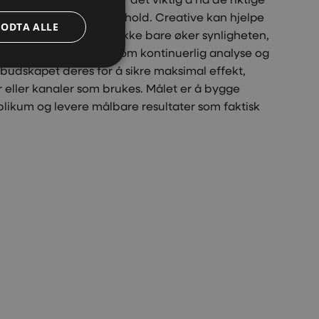
 og engasjerende innhold. Creative kan hjelpe
GODTA ALLE
ttede kampanjer som ikke bare øker synligheten,
onkret handling. Gjennom kontinuerlig analyse og
i budskapet deres for å sikre maksimal effekt,
r eller kanaler som brukes. Målet er å bygge
likum og levere målbare resultater som faktisk