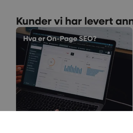
Kunder vi har levert an
Hva er On-Page SEO?