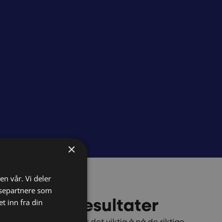
×
en vår. Vi deler
ysepartnere som
 som gir resultater
 inn fra din
er med annonsering er det viktig å nå de riktige