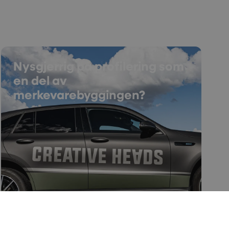
Nysgjerrig på profilering som
en del av
merkevarebyggingen?