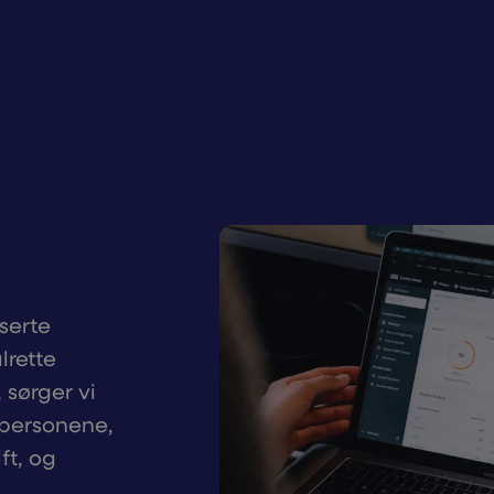
serte
lrette
 sørger vi
e personene,
ft, og