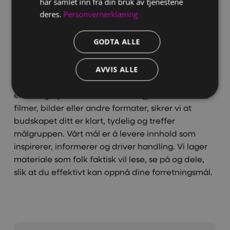
har samlet inn fra din bruk av tjenestene
deres.
Personvernerklæring
GODTA ALLE
Innhold som engasjerer
Vi hjelper deg med å skape innhold som ikke bare
AVVIS ALLE
når ut til riktig publikum, men som også skaper
ekte engasjement. Enten det er gjennom tekster,
filmer, bilder eller andre formater, sikrer vi at
budskapet ditt er klart, tydelig og treffer
målgruppen. Vårt mål er å levere innhold som
inspirerer, informerer og driver handling. Vi lager
materiale som folk faktisk vil lese, se på og dele,
slik at du effektivt kan oppnå dine forretningsmål.