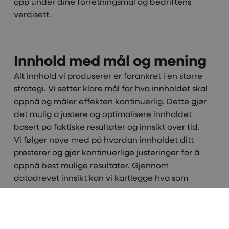
opp under dine forretningsmål og bedriftens
verdisett.
Innhold med mål og mening
Alt innhold vi produserer er forankret i en større
strategi. Vi setter klare mål for hva innholdet skal
oppnå og måler effekten kontinuerlig. Dette gjør
det mulig å justere og optimalisere innholdet
basert på faktiske resultater og innsikt over tid.
Vi følger nøye med på hvordan innholdet ditt
presterer og gjør kontinuerlige justeringer for å
oppnå best mulige resultater. Gjennom
datadrevet innsikt kan vi kartlegge hva som
fungerer best og optimalisere innholdsstrategien
deretter.