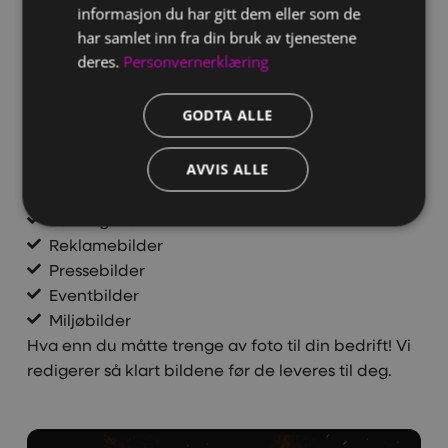
Vår fotograf står klar til å hjelpe deg med alt av
informasjon du har gitt dem eller som de
foto.
har samlet inn fra din bruk av tjenestene
deres.
Personvernerklæring
Vi kan hjelpe deg med blant annet:
Ansattbilder
GODTA ALLE
Gruppebilder
Dronebilder
Illustrasjonsbilder
AVVIS ALLE
Produktbilder
Katalogbilder
Reklamebilder
Pressebilder
Eventbilder
Miljøbilder
Hva enn du måtte trenge av foto til din bedrift! Vi
redigerer så klart bildene før de leveres til deg.