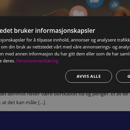
tedet bruker informasjonskapsler
sjonskapsler for å tilpasse innhold, annonser og analysere trafikk
 om din bruk av nettstedet vårt med våre annonserings- og anal
n med annen informasjon du har gitt dem eller som de har samlet
e deres.
Personvernerklæring
AVVIS ALLE
kanal kan være så mye som 10 ganger så effektivt som trad
n det derimot heller være bortkastet tid og penger. Et av
 at det kan måle […]