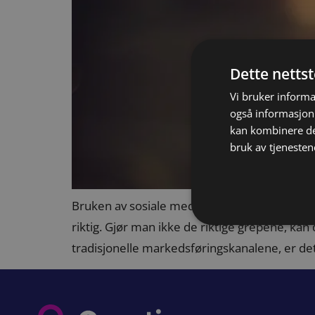
Dette netts
Vi bruker informa
også informasjon
kan kombinere de
bruk av tjenesten
Bruken av sosiale medier som markedsførings
riktig. Gjør man ikke de riktige grepene, ka
tradisjonelle markedsføringskanalene, er det