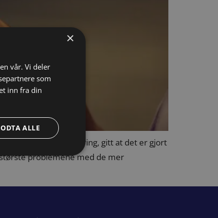
×
en vår. Vi deler
ysepartnere som
 inn fra din
GODTA ALLE
isjonell markedsføring, gitt at det er gjort
 de største problemene med de mer