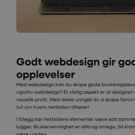
Godt webdesign gir go
opplevelser
Med webdesign kan du skape gode brukeropplevels
«godt» webdesign? Et viktig aspekt er at designet
visuelle profil. Med dette unngår du å skape forvirr
tvil om hvem nettsiden tilhører!
I tillegg bør nettsidens elementer være satt samm
lugger. Brukervennlighet er alfa og omega. Så klar
være i orden.