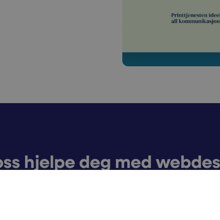
oss hjelpe deg med webdes
bdesigner? Vi lager gjerne en flott nettside, tilpasset ette
Book et uforpliktende møte