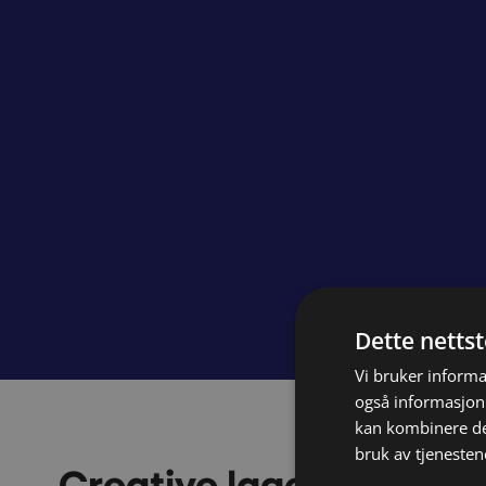
Dette netts
Vi bruker informa
også informasjon
kan kombinere de
bruk av tjenesten
Creative lager design ti