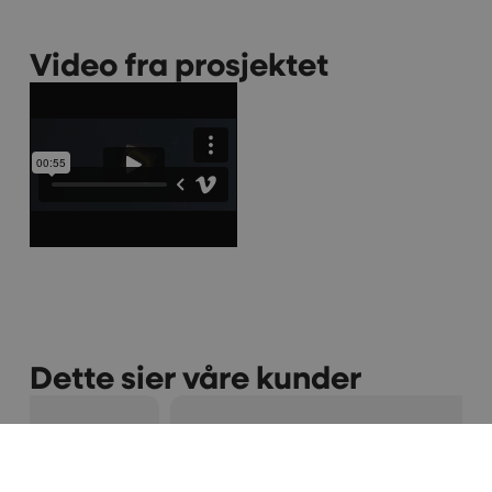
Video fra prosjektet
Dette sier våre kunder
Vi er veldig fornøyde med samarbeidet
gjennom mange år. Maken til positiv og
kreativ gjeng skal man lete lenge etter. Takk