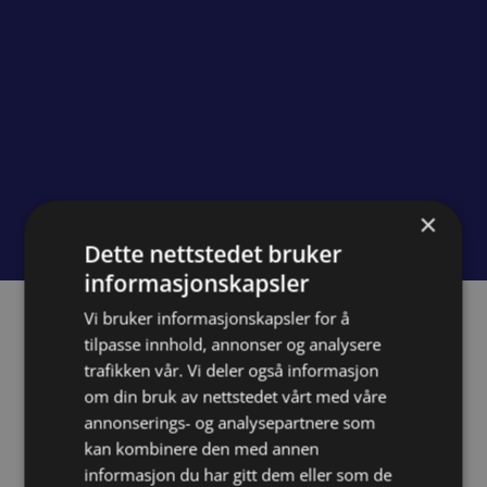
×
Dette nettstedet bruker
informasjonskapsler
Vi bruker informasjonskapsler for å
Om prosjektet
tilpasse innhold, annonser og analysere
trafikken vår. Vi deler også informasjon
om din bruk av nettstedet vårt med våre
Utfordringen
annonserings- og analysepartnere som
I forbindelse med nytt navn hadde
kan kombinere den med annen
selskapet behov for en ny visuell identitet
informasjon du har gitt dem eller som de