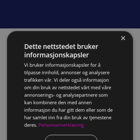
×
Dette nettstedet bruker
Om prosjektet
informasjonskapsler
Vi bruker informasjonskapsler for å
Utfordringen
tilpasse innhold, annonser og analysere
Det jobbes kontinuerlig med innovasjon for
trafikken vår. Vi deler også informasjon
å løfte avfallet oppover i avfallshierarkiet og
om din bruk av nettstedet vårt med våre
øke gjenvinningsgraden. I forbindelse med
annonserings- og analysepartnere som
dette ønsket Ragn-Sells å synliggjøre sitt
kan kombinere den med annen
miljøarbeid og sine bærekraftige initiativer.
informasjon du har gitt dem eller som de
har samlet inn fra din bruk av tjenestene
deres.
Personvernerklæring
Løsningen
Creative har bidratt med flere