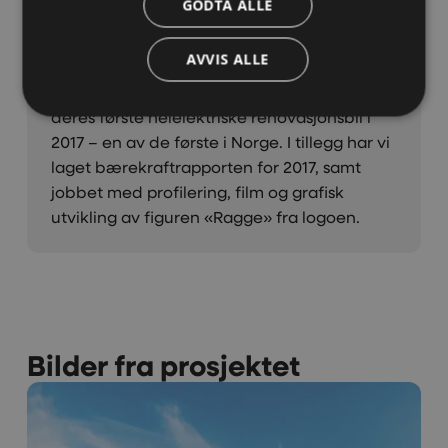
GODTA ALLE
kommunikasjons- og designprosjekter for
Ragn-Sells.
AVVIS ALLE
Blant annet utviklet vi konseptet «Highway
to EL» i forbindelse med lanseringen av
deres første helelektriske renovasjonsbil i
2017 – en av de første i Norge. I tillegg har vi
laget bærekraftrapporten for 2017, samt
jobbet med profilering, film og grafisk
utvikling av figuren «Ragge» fra logoen.
Bilder fra prosjektet