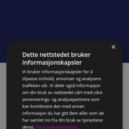
×
Dette nettstedet bruker
informasjonskapsler
Vi bruker informasjonskapsler for å
Om prosjektet
tilpasse innhold, annonser og analysere
trafikken vår. Vi deler også informasjon
om din bruk av nettstedet vårt med våre
Utfordringen
annonserings- og analysepartnere som
En av forbundets viktigste oppgaver er å
kan kombinere den med annen
fremme naprapatien i Norge, kjempe for
informasjon du har gitt dem eller som de
har samlet inn fra din bruk av tjenestene
deres posisjon og rettigheter, og ivareta
deres.
Personvernerklæring
naprapatiens interesser. Et av ønskene til