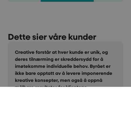
Dette sier våre kunder
unik, og
Vi er veldig fornøyde med samarbeidet
 for å
gjennom mange år. Maken til positiv o
Byrået er
kreativ gjeng skal man lete lenge etter
mponerende
for alt dere gjør for oss. Takk for at der
oppnå
alltid er på, og er så service- minded. Vi
varmt anbefale Creative!
Kari Herredsvela
Event
Salgs- og partneransvarlig i LSK