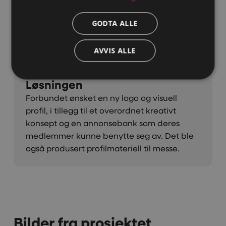
kunden var å fremme forbundet og få en
posisjon som et naturlig førstevalg for
GODTA ALLE
kunder og andre samarbeidspartnere ved
behandling av muskel- og skjelettplager.
AVVIS ALLE
Løsningen
Forbundet ønsket en ny logo og visuell
profil, i tillegg til et overordnet kreativt
konsept og en annonsebank som deres
medlemmer kunne benytte seg av. Det ble
også produsert profilmateriell til messe.
Bilder fra prosjektet