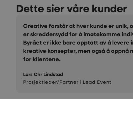
Dette sier våre kunder
 tilnærming
Vi er veldig fornøyde med 
behov.
Maken til positiv og kreativ 
rende
Takk for alt dere gjør for oss.
resultater
er så service- minded. Vi vil
Kari Herredsvela
Salgs- og partneransvarlig i LS