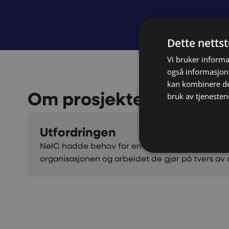
Dette netts
Vi bruker informa
også informasjon
kan kombinere de
Om prosjektet
bruk av tjenesten
Utfordringen
NeIC hadde behov for en ny profil som kunne t
organisasjonen og arbeidet de gjør på tvers av