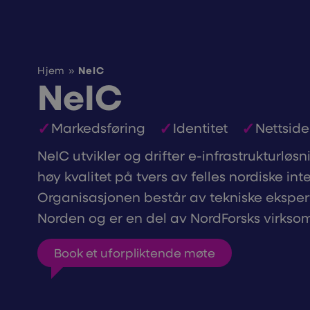
NeIC
Hjem
»
NeIC
Markedsføring
Identitet
Nettside
NeIC utvikler og drifter e-infrastrukturløs
høy kvalitet på tvers av felles nordiske inte
Organisasjonen består av tekniske ekspert
Norden og er en del av NordForsks virkso
Book et uforpliktende møte