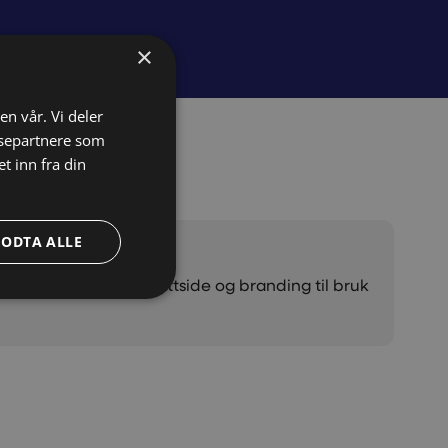
×
en vår. Vi deler
ysepartnere som
 inn fra din
GODTA ALLE
 identitet, strategi, nettside og branding til bruk