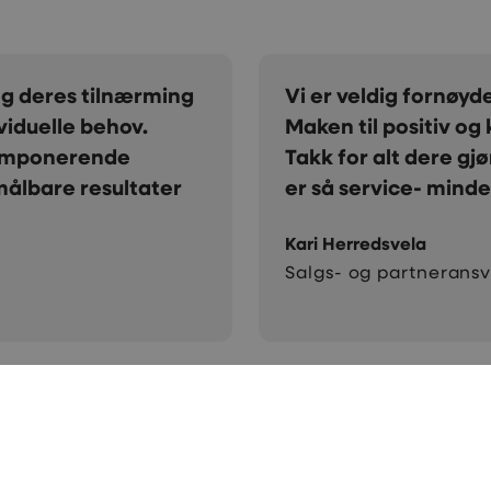
samarbeidet gjennom mange år.
Vi har e
gjeng skal man lete lenge etter.
samarbeid
 Takk for at dere alltid er på, og
treff i s
 varmt anbefale Creative!
glad for
Jo Espen 
K
Daglig le