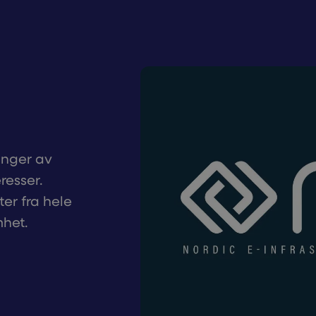
ninger av
resser.
er fra hele
mhet.