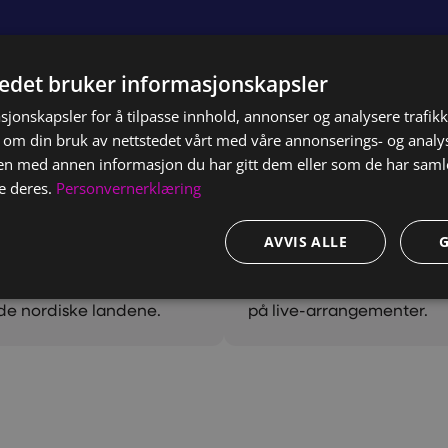
tedet bruker informasjonskapsler
sjonskapsler for å tilpasse innhold, annonser og analysere trafikk
 om din bruk av nettstedet vårt med våre annonserings- og anal
n med annen informasjon du har gitt dem eller som de har samlet
e deres.
Personvernerklæring
AVVIS ALLE
Løsningen
ydeliggjøre
Vi i Creative leverte en ny
 de nordiske landene.
på live-arrangementer.