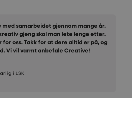
t veldig godt samarbeid med Creative. Gjennom
et har vi fått bedre synlighet på nettet, flere
økemotorer og økt trafikk til våre nettsider. Vi er
 å ha Creative som sparringspartner.
Branes
der i Unika AS