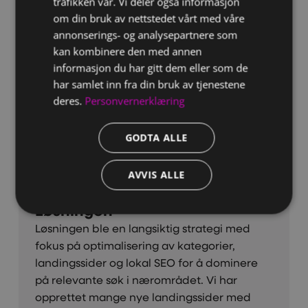
trafikken vår. Vi deler også informasjon
om din bruk av nettstedet vårt med våre
Utfordringen
annonserings- og analysepartnere som
Da Mortens Kro kom til oss var ikke nettsiden
kan kombinere den med annen
SEO-optimalisert for det folk faktisk søkte
informasjon du har gitt dem eller som de
etter annet enn brand. De fikk mye trafikk
har samlet inn fra din bruk av tjenestene
på brand, men ønsket å tiltrekke seg flere
deres.
Personvernerklæring
kunder for catering. Formålet ble derfor å
øke den organiske synligheten på viktige
GODTA ALLE
søkefraser, med påfølgende økt salg i
nettbutikken.
AVVIS ALLE
Løsningen
Løsningen ble en langsiktig strategi med
fokus på optimalisering av kategorier,
landingssider og lokal SEO for å dominere
på relevante søk i nærområdet. Vi har
opprettet mange nye landingssider med