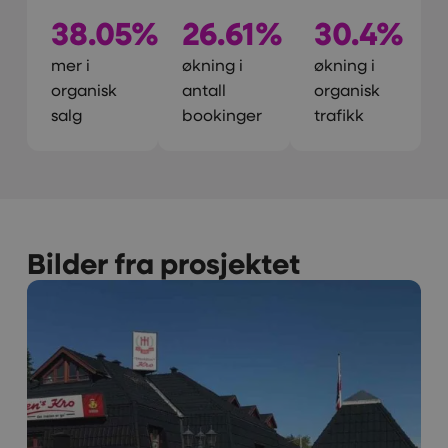
38.05%
26.61%
30.4%
mer i
økning i
økning i
organisk
antall
organisk
salg
bookinger
trafikk
Bilder fra prosjektet