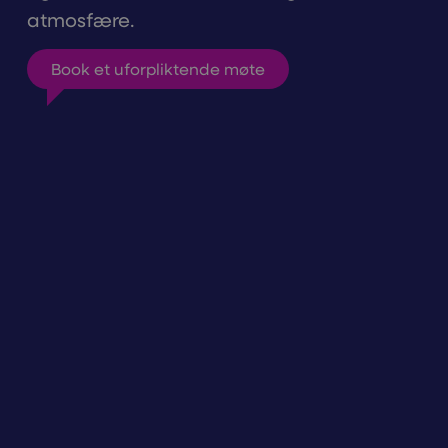
atmosfære.
Book et uforpliktende møte