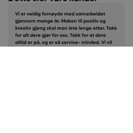
Vi er veldig fornøyde med samarbeidet
gjennom mange år. Maken til positiv og
kreativ gjeng skal man lete lenge etter. Takk
for alt dere gjør for oss. Takk for at dere
alltid er på, og er så service- minded. Vi vil
varmt anbefale Creative!
Kari Herredsvela
Salgs- og partneransvarlig i LSK
La oss skape