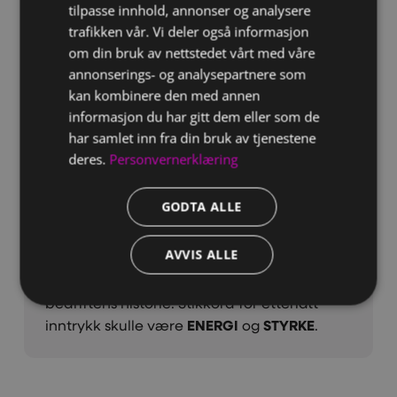
tilpasse innhold, annonser og analysere
Utfordringen
trafikken vår. Vi deler også informasjon
Oppdraget fra Mobech var, gjennom en
om din bruk av nettstedet vårt med våre
lengre merkevarestrategi, å utvikle en ny
annonserings- og analysepartnere som
grafisk profil som kunne modernisere
kan kombinere den med annen
uttrykket samtidig som bedriftens historie
informasjon du har gitt dem eller som de
og lange fartstid som treningsspesialister ble
har samlet inn fra din bruk av tjenestene
ivaretatt.
deres.
Personvernerklæring
GODTA ALLE
Løsningen
Vi utviklet en ny logo og et
AVVIS ALLE
kommunikasjonskonsept som er moderne
og tydelig, samtidig som det ivaretar
bedriftens historie. Stikkord for etterlatt
inntrykk skulle være
ENERGI
og
STYRKE
.