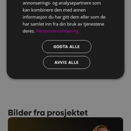
annonserings- og analysepartnere som
Løsningen
kan kombinere den med annen
informasjon du har gitt dem eller som de
Vi i Creative har samarbeidet tett med LSK
har samlet inn fra din bruk av tjenestene
som kommunikasjonsbyrå og sponsor.
deres.
Personvernerklæring
Sammen har vi hatt prosesser for å
tydeliggjøre klubbens verdier, kultur og
GODTA ALLE
identitet.
Gjennom å oppsummere 100 år med LSK-
historie og kultur bidro vi til å definere
AVVIS ALLE
klubbens kjerneverdi: GI ALT.
Bilder fra prosjektet