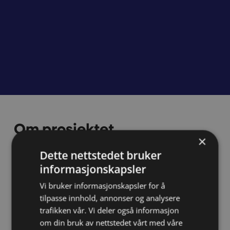
Om prosjektet
×
Dette nettstedet bruker
Utfordringen
informasjonskapsler
For klubben var det viktig å tydeliggjøre
verdier, kultur og identitet for å skape et
Vi bruker informasjonskapsler for å
godt grunnlag for videre strategi og
tilpasse innhold, annonser og analysere
trafikken vår. Vi deler også informasjon
markedsføring.
om din bruk av nettstedet vårt med våre