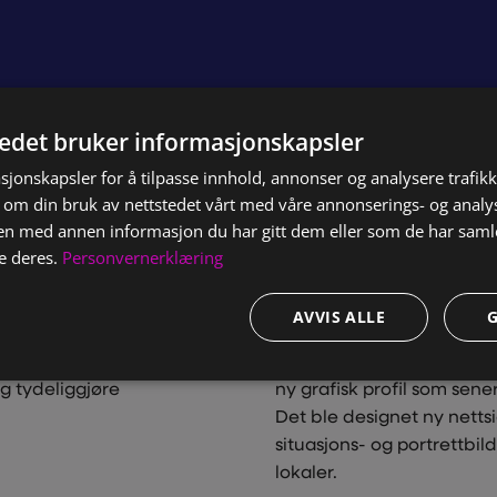
tedet bruker informasjonskapsler
sjonskapsler for å tilpasse innhold, annonser og analysere trafikk
 om din bruk av nettstedet vårt med våre annonserings- og anal
n med annen informasjon du har gitt dem eller som de har samlet
e deres.
Personvernerklæring
AVVIS ALLE
Løsningen
ed over 20 års erfaring
Oppdraget fra Lillestrøm 
g tydeliggjøre
ny grafisk profil som senere
Det ble designet ny nettsid
situasjons- og portrettbild
lokaler.