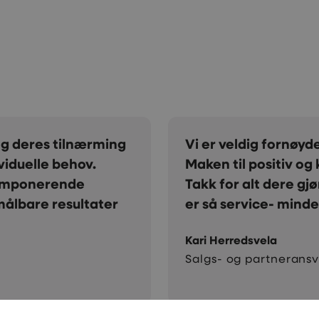
 gjennom mange år.
Vi har et veldig go
an lete lenge etter.
samarbeidet har vi f
 dere alltid er på, og
treff i søkemotorer o
fale Creative!
glad for å ha Creati
Jo Espen Branes
Daglig leder i Unika A