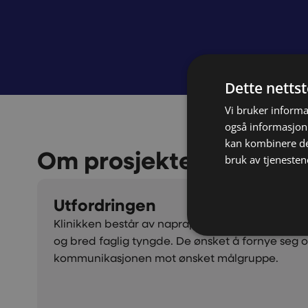
Dette netts
Vi bruker informa
også informasjon
kan kombinere de
Om prosjektet
bruk av tjenesten
Utfordringen
Klinikken består av naprapater og osteopater m
og bred faglig tyngde. De ønsket å fornye seg o
kommunikasjonen mot ønsket målgruppe.