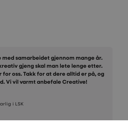
dt samarbeid med Creative. Gjennom
ått bedre synlighet på nettet, flere
g økt trafikk til våre nettsider. Vi er
ve som sparringspartner.
S