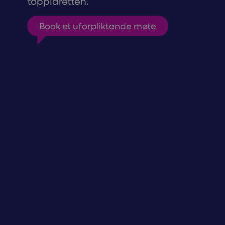
toppidretten.
Book et uforpliktende møte