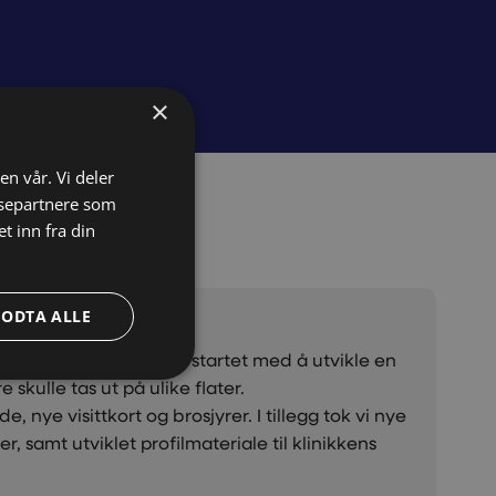
×
en vår. Vi deler
ysepartnere som
 inn fra din
GODTA ALLE
muskel- og leddklinikk startet med å utvikle en
 skulle tas ut på ulike flater.
e, nye visittkort og brosjyrer. I tillegg tok vi nye
er, samt utviklet profilmateriale til klinikkens