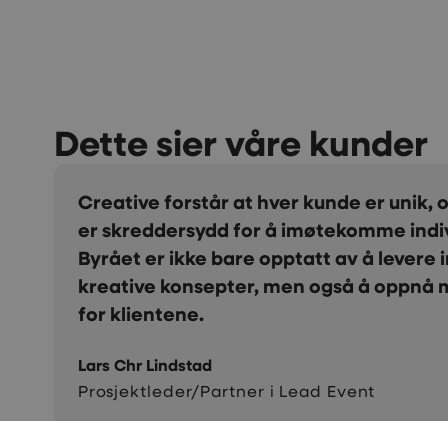
Dette sier våre kunder
Vi er veldig fornøyde med samarbeidet
Maken til positiv og kreativ gjeng skal m
Takk for alt dere gjør for oss. Takk for at
er så service- minded. Vi vil varmt anbe
Kari Herredsvela
Salgs- og partneransvarlig i LSK