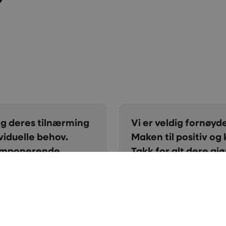
 gjennom mange år.
Vi har et veldig go
an lete lenge etter.
samarbeidet har vi f
 dere alltid er på, og
treff i søkemotorer o
fale Creative!
glad for å ha Creati
Jo Espen Branes
Daglig leder i Unika A