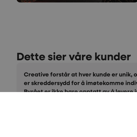
Dette sier våre kunder
Vi er veldig fornøyde med samarbeidet
Maken til positiv og kreativ gjeng skal m
Takk for alt dere gjør for oss. Takk for at
er så service- minded. Vi vil varmt anbe
Kari Herredsvela
Salgs- og partneransvarlig i LSK