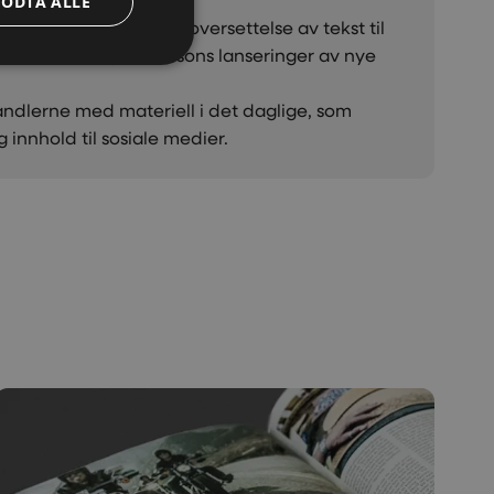
GODTA ALLE
alt fra annonsering til oversettelse av tekst til
lse med Harley-Davidsons lanseringer av nye
orhandlerne med materiell i det daglige, som
nnhold til sosiale medier.