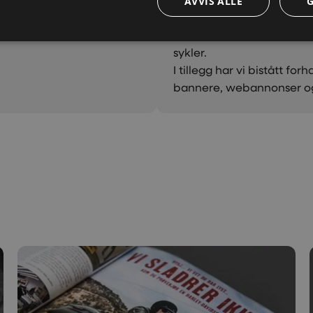
AVVIS ALLE
 løpende markedsføring
Vi i Creative har håndtert 
hold som kunne brukes i
sosiale medier i forbinde
sykler.
I tillegg har vi bistått f
bannere, webannonser og i