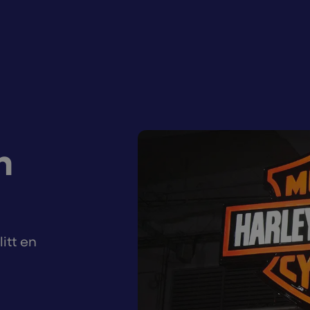
n
itt en