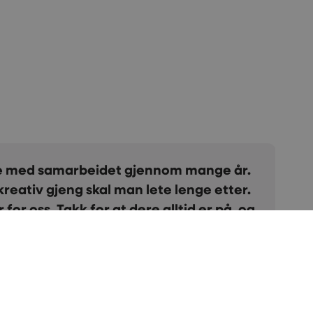
dt samarbeid med Creative. Gjennom
ått bedre synlighet på nettet, flere
g økt trafikk til våre nettsider. Vi er
ve som sparringspartner.
S