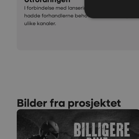
I forbindelse med lanseringer av nye sykler og
hadde forhandlerne behov for materiell og inn
ulike kanaler.
Bilder fra prosjektet