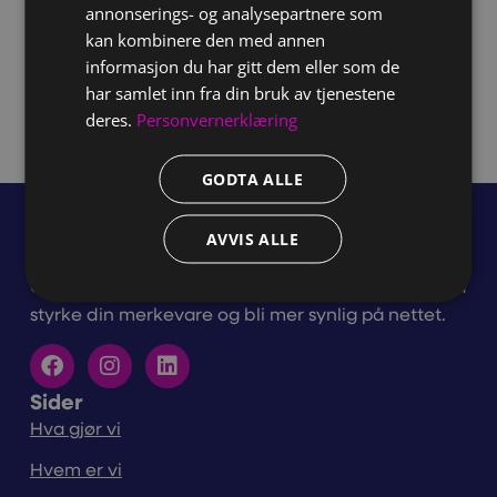
annonserings- og analysepartnere som
mehdi@creative.no
kan kombinere den med annen
informasjon du har gitt dem eller som de
LinkedIn
har samlet inn fra din bruk av tjenestene
deres.
Personvernerklæring
GODTA ALLE
AVVIS ALLE
Gjennom våre tjenester får du det du trenger for å
styrke din merkevare og bli mer synlig på nettet.
Sider
Hva gjør vi
Hvem er vi