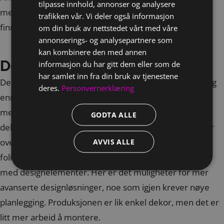
tilpasse innhold, annonser og analysere
men her gjelder det å se de kreative mulighetene som
trafikken vår. Vi deler også informasjon
finnes! En enkel og kostnadseffektiv løsning.
om din bruk av nettstedet vårt med våre
annonserings- og analysepartnere som
kan kombinere den med annen
Delfoliering med print
informasjon du har gitt dem eller som de
har samlet inn fra din bruk av tjenestene
Delfoliering med print er en litt mer omfattende løsning
deres.
Personvernerklæring
enn enkel dekor. Her dekker man større deler av bilen
med folie, og får slik flere designmuligheter. Ved
GODTA ALLE
delfoliering er det større designelementer som kan går
over dørene eller hele siden. Som oftest består
AVVIS ALLE
folieringen av to lag, ett lag med bakgrunnsfarge og ett
med designelementer. Her er det muligheter for mer
avanserte designløsninger, noe som igjen krever nøye
planlegging. Produksjonen er lik enkel dekor, men det er
litt mer arbeid å montere.