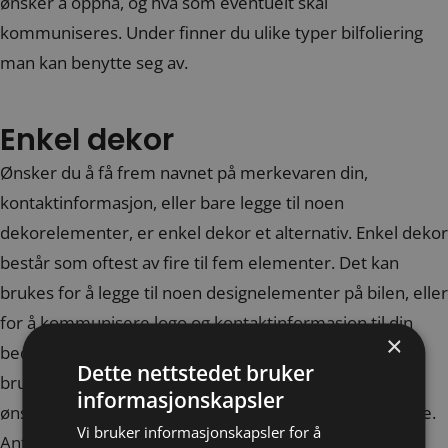
ønsker å oppnå, og hva som eventuelt skal
kommuniseres. Under finner du ulike typer bilfoliering
man kan benytte seg av.
Enkel dekor
Ønsker du å få frem navnet på merkevaren din,
kontaktinformasjon, eller bare legge til noen
dekorelementer, er enkel dekor et alternativ. Enkel dekor
består som oftest av fire til fem elementer. Det kan
brukes for å legge til noen designelementer på bilen, eller
for å kommunisere logo og kontaktinformasjon til din
×
bedrift. Dette er en god løsning hvis man ikke ønsker å
Dette nettstedet bruker
bruke for mye penger på folieringen, men samtidig
informasjonskapsler
ønsker å fornye bilen eller kommunisere en merkevare.
Vi bruker informasjonskapsler for å
Antall elementer kan naturligvis være en begrensning,